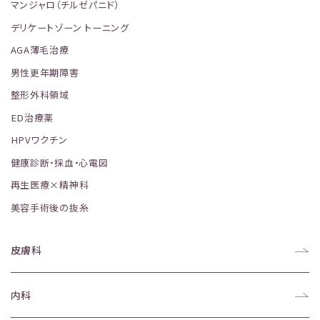
マンジャロ（チルゼパニド）
デリケートゾーン トーニング
AGA薄毛治療
男性更年期障害
整形外科領域
ED治療薬
HPVワクチン
健康診断・採血・心電図
再生医療×精神科
美容手術後の抜糸
皮膚科
内科