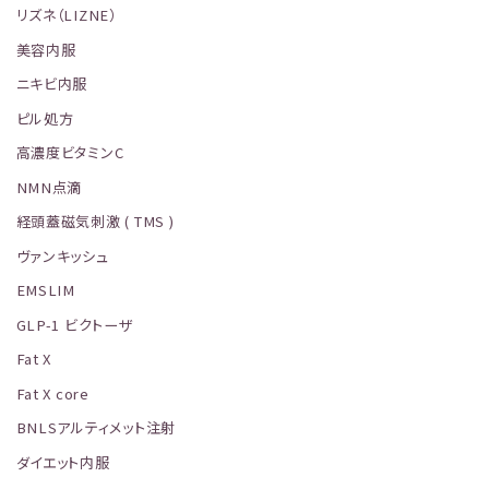
リズネ（LIZNE）
美容内服
ニキビ内服
ピル処方
高濃度ビタミンC
NMN点滴
経頭蓋磁気刺激 ( TMS )
ヴァンキッシュ
EMSLIM
GLP-1 ビクトーザ
Fat X
Fat X core
BNLSアルティメット注射
ダイエット内服