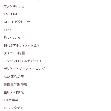
ヴァンキッシュ
EMSLIM
GLP-1 ビクトーザ
Fat X
Fat X core
BNLSアルティメット注射
ダイエット内服
マンジャロ（チルゼパニド）
デリケートゾーン トーニング
AGA薄毛治療
男性更年期障害
整形外科領域
ED治療薬
HPVワクチン