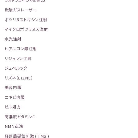
フォトフェイシャルM22
炭酸ガスレーザー
ボツリヌストキシン注射
マイクロボツリヌス注射
水光注射
ヒアルロン酸注射
リジュラン注射
ジュベルック
リズネ（LIZNE）
美容内服
ニキビ内服
ピル処方
高濃度ビタミンC
NMN点滴
経頭蓋磁気刺激 ( TMS )