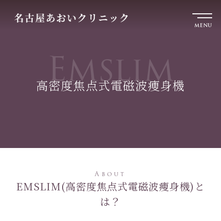
MENU
Emslim
高密度焦点式電磁波痩身機
About
EMSLIM(高密度焦点式電磁波痩身機)と
は？