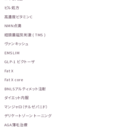
ピル処方
高濃度ビタミンC
NMN点滴
経頭蓋磁気刺激 ( TMS )
ヴァンキッシュ
EMSLIM
GLP-1 ビクトーザ
Fat X
Fat X core
BNLSアルティメット注射
ダイエット内服
マンジャロ（チルゼパニド）
デリケートゾーン トーニング
AGA薄毛治療