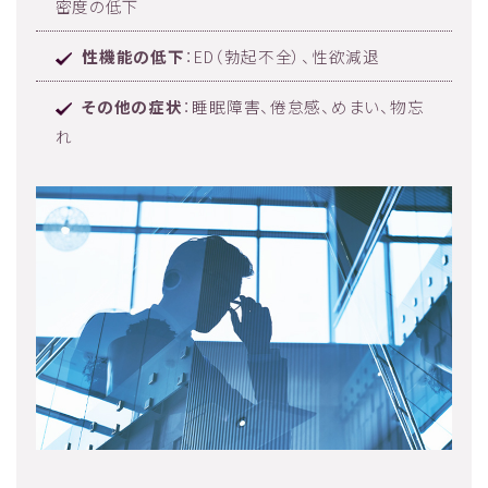
密度の低下
性機能の低下
：ED（勃起不全）、性欲減退
その他の症状
：睡眠障害、倦怠感、めまい、物忘
れ