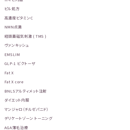
ピル処方
高濃度ビタミンC
NMN点滴
経頭蓋磁気刺激 ( TMS )
ヴァンキッシュ
EMSLIM
GLP-1 ビクトーザ
Fat X
Fat X core
BNLSアルティメット注射
ダイエット内服
マンジャロ（チルゼパニド）
デリケートゾーン トーニング
AGA薄毛治療