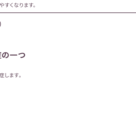
やすくなります。
）
症の一つ
症します。