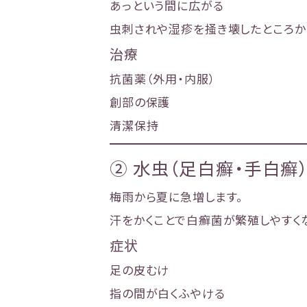
あっという間に広がる
虫刺されや湿疹を掻き壊したところか
治療
抗菌薬（外用・内服）
創部の保護
清潔保持
② 水虫（足白癬・手白癬
梅雨から夏に急増します。
汗をかくことで白癬菌が繁殖しやすく
症状
足の皮むけ
指の間が白くふやける