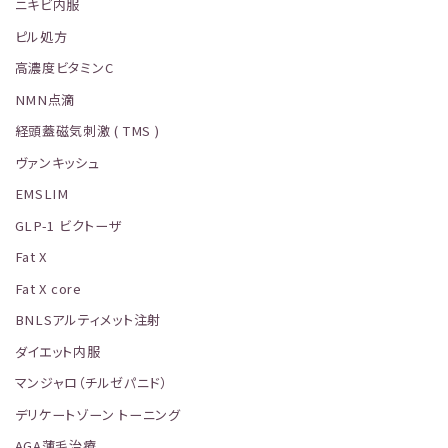
ニキビ内服
ピル処方
高濃度ビタミンC
NMN点滴
経頭蓋磁気刺激 ( TMS )
ヴァンキッシュ
EMSLIM
GLP-1 ビクトーザ
Fat X
Fat X core
BNLSアルティメット注射
ダイエット内服
マンジャロ（チルゼパニド）
デリケートゾーン トーニング
AGA薄毛治療