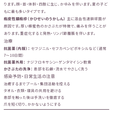
ります。顔・首・体幹・四肢に生じ、かゆみを伴います。夏の子ど
もに最も多いタイプです。
痂皮性膿痂疹（かひせいのうかしん）
主に溶血性連鎖球菌が
原因です。厚い蜂蜜色のかさぶたが特徴で、痛みを伴うことが
あります。重症化すると発熱・リンパ節腫脹を伴います。
治療
抗菌薬（内服）：
セフジニル・セフカペンピボキシルなど（通常
7〜10日間）
抗菌薬外用：
ナジフロキサシン・ゲンタマイシン軟膏
かさぶたの洗浄：
患部を石鹸・流水でやさしく洗う
感染予防・日常生活の注意
治癒するまでプール・集団活動を控える
タオル・衣類・寝具の共用を避ける
患部を触った後は手洗いを徹底する
爪を短く切り、かかないようにする