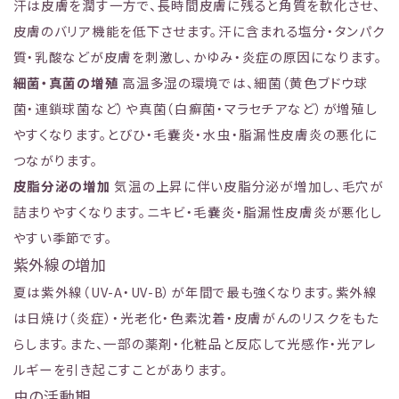
汗は皮膚を潤す一方で、長時間皮膚に残ると角質を軟化させ、
皮膚のバリア機能を低下させます。汗に含まれる塩分・タンパク
質・乳酸などが皮膚を刺激し、かゆみ・炎症の原因になります。
細菌・真菌の増殖
高温多湿の環境では、細菌（黄色ブドウ球
菌・連鎖球菌など）や真菌（白癬菌・マラセチアなど）が増殖し
やすくなります。とびひ・毛嚢炎・水虫・脂漏性皮膚炎の悪化に
つながります。
皮脂分泌の増加
気温の上昇に伴い皮脂分泌が増加し、毛穴が
詰まりやすくなります。ニキビ・毛嚢炎・脂漏性皮膚炎が悪化し
やすい季節です。
紫外線の増加
夏は紫外線（UV-A・UV-B）が年間で最も強くなります。紫外線
は日焼け（炎症）・光老化・色素沈着・皮膚がんのリスクをもた
らします。また、一部の薬剤・化粧品と反応して光感作・光アレ
ルギーを引き起こすことがあります。
虫の活動期