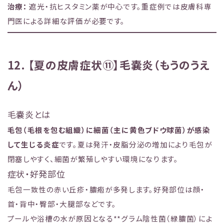
治療：
遮光・抗ヒスタミン薬が中心です。重症例では皮膚科専
門医による詳細な評価が必要です。
12. 【夏の皮膚症状⑪】毛嚢炎（もうのうえ
ん）
毛嚢炎とは
毛包（毛根を包む組織）に細菌（主に黄色ブドウ球菌）が感染
して生じる炎症
です。夏は発汗・皮脂分泌の増加により毛包が
閉塞しやすく、細菌が繁殖しやすい環境になります。
症状・好発部位
毛包一致性の赤い丘疹・膿疱が多発します。好発部位は顔・
首・背中・臀部・大腿部などです。
プールや浴槽の水が原因となる**グラム陰性菌（緑膿菌）によ