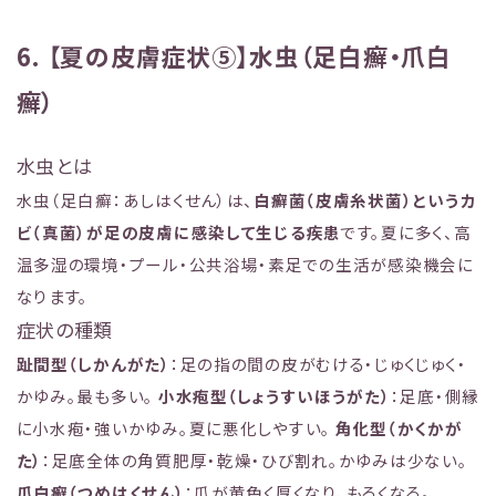
6. 【夏の皮膚症状⑤】水虫（足白癬・爪白
癬）
水虫とは
水虫（足白癬：あしはくせん）は、
白癬菌（皮膚糸状菌）というカ
ビ（真菌）が足の皮膚に感染して生じる疾患
です。夏に多く、高
温多湿の環境・プール・公共浴場・素足での生活が感染機会に
なります。
症状の種類
趾間型（しかんがた）
：足の指の間の皮がむける・じゅくじゅく・
かゆみ。最も多い。
小水疱型（しょうすいほうがた）
：足底・側縁
に小水疱・強いかゆみ。夏に悪化しやすい。
角化型（かくかが
た）
：足底全体の角質肥厚・乾燥・ひび割れ。かゆみは少ない。
爪白癬（つめはくせん）
：爪が黄色く厚くなり、もろくなる。