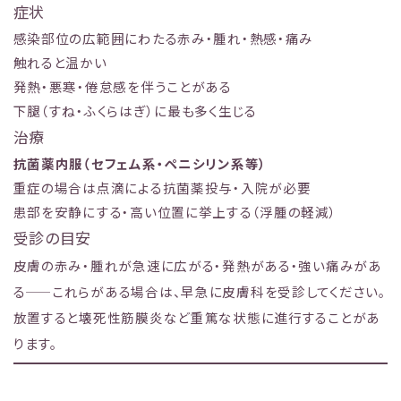
症状
感染部位の広範囲にわたる赤み・腫れ・熱感・痛み
触れると温かい
発熱・悪寒・倦怠感を伴うことがある
下腿（すね・ふくらはぎ）に最も多く生じる
治療
抗菌薬内服（セフェム系・ペニシリン系等）
重症の場合は点滴による抗菌薬投与・入院が必要
患部を安静にする・高い位置に挙上する（浮腫の軽減）
受診の目安
皮膚の赤み・腫れが急速に広がる・発熱がある・強い痛みがあ
る——これらがある場合は、早急に皮膚科を受診してください。
放置すると壊死性筋膜炎など重篤な状態に進行することがあ
ります。