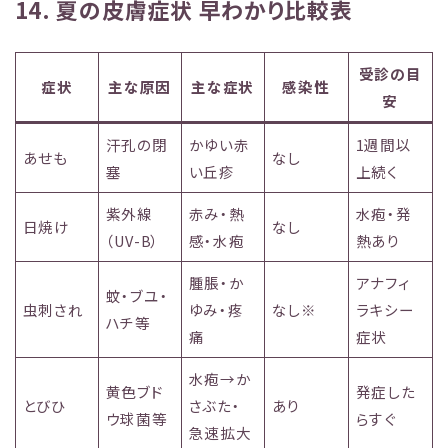
14. 夏の皮膚症状 早わかり比較表
受診の目
症状
主な原因
主な症状
感染性
安
汗孔の閉
かゆい赤
1週間以
あせも
なし
塞
い丘疹
上続く
紫外線
赤み・熱
水疱・発
日焼け
なし
（UV-B）
感・水疱
熱あり
腫脹・か
アナフィ
蚊・ブユ・
虫刺され
ゆみ・疼
なし※
ラキシー
ハチ等
痛
症状
水疱→か
黄色ブド
発症した
とびひ
さぶた・
あり
ウ球菌等
らすぐ
急速拡大