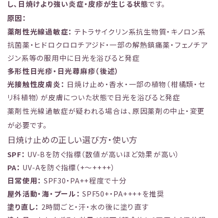
し、日焼けより強い炎症・皮疹が生じる状態
です。
原因：
薬剤性光線過敏症：
テトラサイクリン系抗生物質・キノロン系
抗菌薬・ヒドロクロロチアジド・一部の解熱鎮痛薬・フェノチア
ジン系等の服用中に日光を浴びると発症
多形性日光疹・日光蕁麻疹（後述）
光接触性皮膚炎：
日焼け止め・香水・一部の植物（柑橘類・セ
リ科植物）が皮膚についた状態で日光を浴びると発症
薬剤性光線過敏症が疑われる場合は、原因薬剤の中止・変更
が必要です。
日焼け止めの正しい選び方・使い方
SPF：
UV-Bを防ぐ指標（数値が高いほど効果が高い）
PA：
UV-Aを防ぐ指標（+〜++++）
日常使用：
SPF30・PA++程度で十分
屋外活動・海・プール：
SPF50+・PA++++を推奨
塗り直し：
2時間ごと・汗・水の後に塗り直す