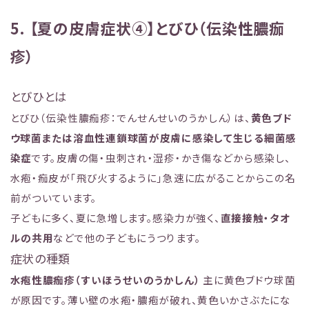
5. 【夏の皮膚症状④】とびひ（伝染性膿痂
疹）
とびひとは
とびひ（伝染性膿痂疹：でんせんせいのうかしん）は、
黄色ブド
ウ球菌または溶血性連鎖球菌が皮膚に感染して生じる細菌感
染症
です。皮膚の傷・虫刺され・湿疹・かき傷などから感染し、
水疱・痂皮が「飛び火するように」急速に広がることからこの名
前がついています。
子どもに多く、夏に急増します。感染力が強く、
直接接触・タオ
ルの共用
などで他の子どもにうつります。
症状の種類
水疱性膿痂疹（すいほうせいのうかしん）
主に黄色ブドウ球菌
が原因です。薄い壁の水疱・膿疱が破れ、黄色いかさぶたにな