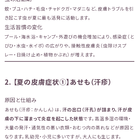
蚊・ブユ・ハチ・毛虫・チャドクガ・マダニなど、皮膚トラブルを引
き起こす虫が夏に最も活発に活動します。
生活習慣の変化
プール・海水浴・キャンプ・外遊びの機会増加により、感染症（と
びひ・水虫・水イボ）の広がりや、接触性皮膚炎（虫除けスプ
レー・日焼け止め・植物かぶれ）が増えます。
2. 【夏の皮膚症状①】あせも（汗疹）
原因と仕組み
あせも（汗疹：かんしん）は、
汗の出口（汗孔）が詰まり、汗が皮
膚の下に溜まって炎症を起こした状態
です。高温多湿の環境・
大量の発汗・通気性の悪い衣類・おむつ内の蒸れなどが原因と
なります。乳幼児・小児に多いですが、大人にも生じます。