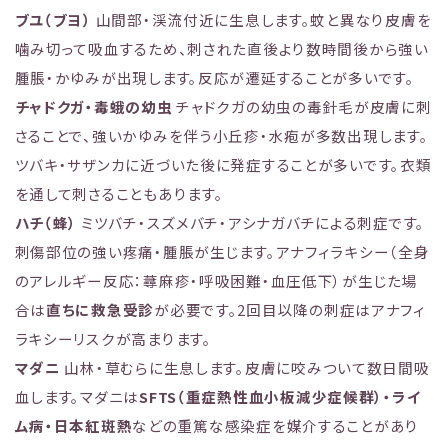
ブユ（ブヨ）
山間部・渓流付近に生息します。蚊と異なり皮膚を
噛み切って吸血するため、刺された直後より数時間後から強い
腫脹・かゆみが出現します。反応が遷延することが多いです。
チャドクガ・毒蛾の幼虫
チャドクガの幼虫の毒針毛が皮膚に刺
さることで、強いかゆみを伴う小丘疹・水疱が多数出現します。
ツバキ・サザンカに近づいた後に発症することが多いです。衣類
を通して刺さることもあります。
ハチ（蜂）
ミツバチ・スズメバチ・アシナガバチによる刺症です。
刺傷部位の強い疼痛・腫脹が生じます。アナフィラキシー（全身
のアレルギー反応：蕁麻疹・呼吸困難・血圧低下）が生じた場
合は
直ちに救急受診
が必要です。2回目以降の刺症はアナフィ
ラキシーリスクが高まります。
マダニ
山林・草むらに生息します。皮膚に咬みついて数日間吸
血します。マダニは
SFTS（重症熱性血小板減少症候群）・ライ
ム病・日本紅斑熱
などの重篤な感染症を媒介することがあり