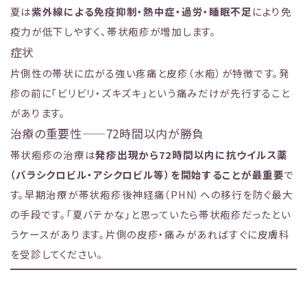
夏は
紫外線による免疫抑制・熱中症・過労・睡眠不足
により免
疫力が低下しやすく、帯状疱疹が増加します。
症状
片側性の帯状に広がる強い疼痛と皮疹（水疱）が特徴です。発
疹の前に「ビリビリ・ズキズキ」という痛みだけが先行すること
があります。
治療の重要性——72時間以内が勝負
帯状疱疹の治療は
発疹出現から72時間以内に抗ウイルス薬
（バラシクロビル・アシクロビル等）を開始することが最重要
で
す。早期治療が帯状疱疹後神経痛（PHN）への移行を防ぐ最大
の手段です。「夏バテかな」と思っていたら帯状疱疹だったとい
うケースがあります。片側の皮疹・痛みがあればすぐに皮膚科
を受診してください。