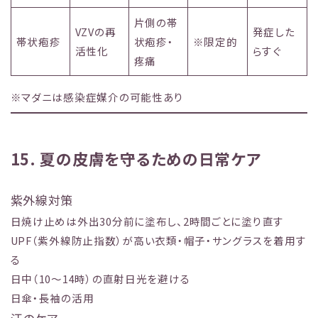
片側の帯
VZVの再
発症した
帯状疱疹
状疱疹・
※限定的
活性化
らすぐ
疼痛
※マダニは感染症媒介の可能性あり
15. 夏の皮膚を守るための日常ケア
紫外線対策
日焼け止めは外出30分前に塗布し、2時間ごとに塗り直す
UPF（紫外線防止指数）が高い衣類・帽子・サングラスを着用す
る
日中（10〜14時）の直射日光を避ける
日傘・長袖の活用