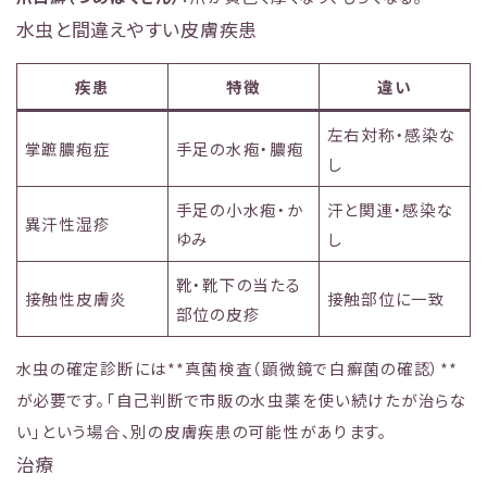
水虫と間違えやすい皮膚疾患
疾患
特徴
違い
左右対称・感染な
掌蹠膿疱症
手足の水疱・膿疱
し
手足の小水疱・か
汗と関連・感染な
異汗性湿疹
ゆみ
し
靴・靴下の当たる
接触性皮膚炎
接触部位に一致
部位の皮疹
水虫の確定診断には**真菌検査（顕微鏡で白癬菌の確認）**
が必要です。「自己判断で市販の水虫薬を使い続けたが治らな
い」という場合、別の皮膚疾患の可能性があります。
治療