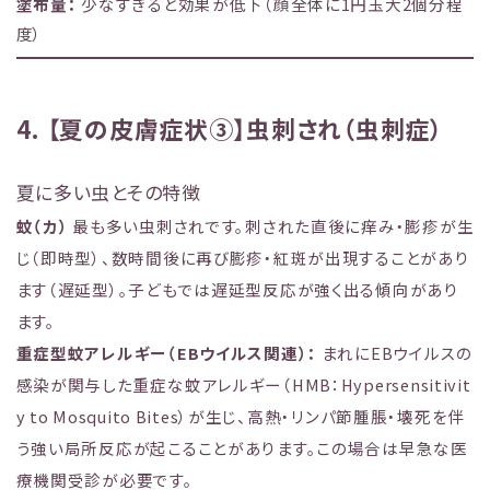
塗布量：
少なすぎると効果が低下（顔全体に1円玉大2個分程
度）
4. 【夏の皮膚症状③】虫刺され（虫刺症）
夏に多い虫とその特徴
蚊（カ）
最も多い虫刺されです。刺された直後に痒み・膨疹が生
じ（即時型）、数時間後に再び膨疹・紅斑が出現することがあり
ます（遅延型）。子どもでは遅延型反応が強く出る傾向があり
ます。
重症型蚊アレルギー（EBウイルス関連）：
まれにEBウイルスの
感染が関与した重症な蚊アレルギー（HMB：Hypersensitivit
y to Mosquito Bites）が生じ、高熱・リンパ節腫脹・壊死を伴
う強い局所反応が起こることがあります。この場合は早急な医
療機関受診が必要です。