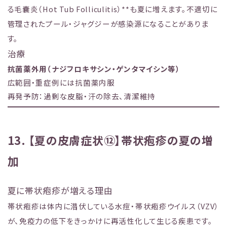
る毛嚢炎（Hot Tub Folliculitis）**も夏に増えます。不適切に
管理されたプール・ジャグジーが感染源になることがありま
す。
治療
抗菌薬外用（ナジフロキサシン・ゲンタマイシン等）
広範囲・重症例には抗菌薬内服
再発予防：過剰な皮脂・汗の除去、清潔維持
13. 【夏の皮膚症状⑫】帯状疱疹の夏の増
加
夏に帯状疱疹が増える理由
帯状疱疹は体内に潜伏している水痘・帯状疱疹ウイルス（VZV）
が、免疫力の低下をきっかけに再活性化して生じる疾患です。