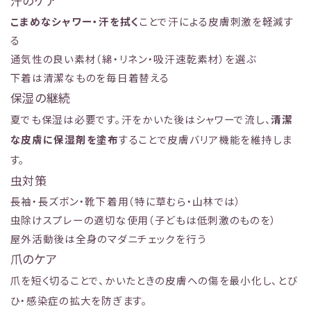
汗のケア
こまめなシャワー・汗を拭く
ことで汗による皮膚刺激を軽減す
る
通気性の良い素材（綿・リネン・吸汗速乾素材）を選ぶ
下着は清潔なものを毎日着替える
保湿の継続
夏でも保湿は必要です。汗をかいた後はシャワーで流し、
清潔
な皮膚に保湿剤を塗布
することで皮膚バリア機能を維持しま
す。
虫対策
長袖・長ズボン・靴下着用（特に草むら・山林では）
虫除けスプレーの適切な使用（子どもは低刺激のものを）
屋外活動後は全身のマダニチェックを行う
爪のケア
爪を短く切ることで、かいたときの皮膚への傷を最小化し、とび
ひ・感染症の拡大を防ぎます。