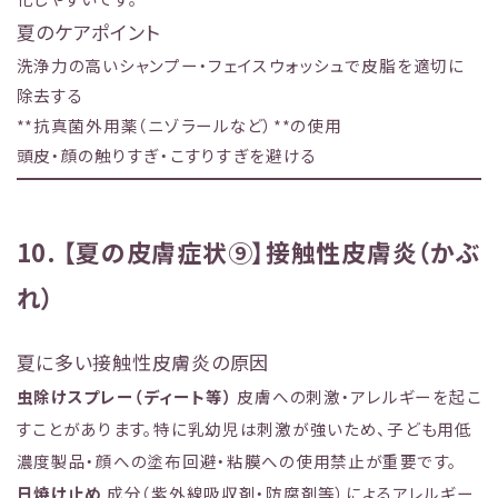
夏のケアポイント
洗浄力の高いシャンプー・フェイスウォッシュで皮脂を適切に
除去する
**抗真菌外用薬（ニゾラールなど）**の使用
頭皮・顔の触りすぎ・こすりすぎを避ける
10. 【夏の皮膚症状⑨】接触性皮膚炎（かぶ
れ）
夏に多い接触性皮膚炎の原因
虫除けスプレー（ディート等）
皮膚への刺激・アレルギーを起こ
すことがあります。特に乳幼児は刺激が強いため、子ども用低
濃度製品・顔への塗布回避・粘膜への使用禁止が重要です。
日焼け止め
成分（紫外線吸収剤・防腐剤等）によるアレルギー