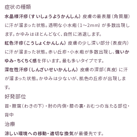
症状の種類
水晶様汗疹（すいしょうようかんしん）
皮膚の最表層（角質層）
に汗が溜まった状態。透明な小水疱（1〜2mm）が多数出現し
ます。かゆみはほとんどなく、自然に消退します。
紅色汗疹（こうしょくかんしん）
皮膚の少し深い部分（表皮内）
に汗が溜まった状態。赤い丘疹・小水疱が多数出現し、
強いか
ゆみ・ちくちく感
を伴います。最も多いタイプです。
深在性汗疹（しんざいせいかんしん）
皮膚の深部（真皮）に汗
が溜まった状態。かゆみは少ないが、肌色の丘疹が出現しま
す。
好発部位
首・腋窩（わきの下）・肘の内側・膝の裏・おむつの当たる部位・
背中
治療
涼しい環境への移動・適切な換気
が最優先です。