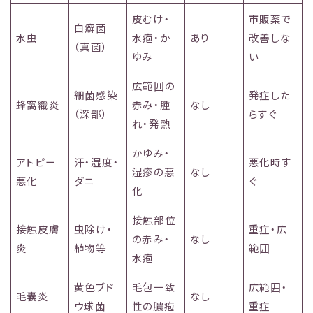
皮むけ・
市販薬で
白癬菌
水虫
水疱・か
あり
改善しな
（真菌）
ゆみ
い
広範囲の
細菌感染
発症した
蜂窩織炎
赤み・腫
なし
（深部）
らすぐ
れ・発熱
かゆみ・
アトピー
汗・湿度・
悪化時す
湿疹の悪
なし
悪化
ダニ
ぐ
化
接触部位
接触皮膚
虫除け・
重症・広
の赤み・
なし
炎
植物等
範囲
水疱
黄色ブド
毛包一致
広範囲・
毛嚢炎
なし
ウ球菌
性の膿疱
重症