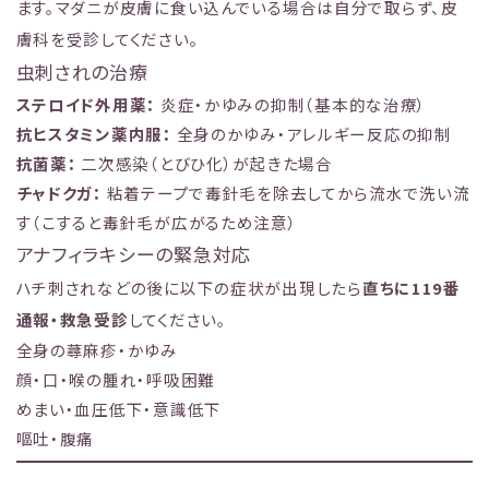
ます。マダニが皮膚に食い込んでいる場合は自分で取らず、皮
膚科を受診してください。
虫刺されの治療
ステロイド外用薬：
炎症・かゆみの抑制（基本的な治療）
抗ヒスタミン薬内服：
全身のかゆみ・アレルギー反応の抑制
抗菌薬：
二次感染（とびひ化）が起きた場合
チャドクガ：
粘着テープで毒針毛を除去してから流水で洗い流
す（こすると毒針毛が広がるため注意）
アナフィラキシーの緊急対応
ハチ刺されなどの後に以下の症状が出現したら
直ちに119番
通報・救急受診
してください。
全身の蕁麻疹・かゆみ
顔・口・喉の腫れ・呼吸困難
めまい・血圧低下・意識低下
嘔吐・腹痛