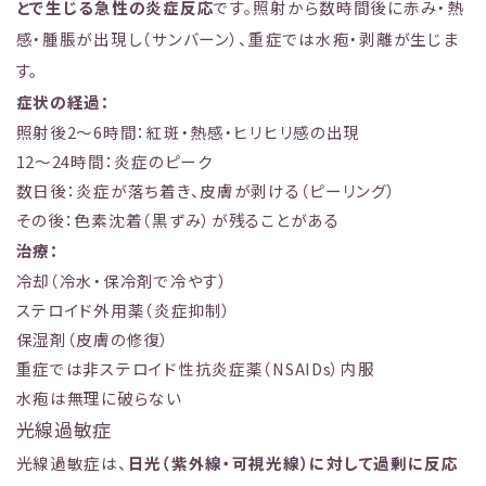
とで生じる急性の炎症反応
です。照射から数時間後に赤み・熱
感・腫脹が出現し（サンバーン）、重症では水疱・剥離が生じま
す。
症状の経過：
照射後2〜6時間：紅斑・熱感・ヒリヒリ感の出現
12〜24時間：炎症のピーク
数日後：炎症が落ち着き、皮膚が剥ける（ピーリング）
その後：色素沈着（黒ずみ）が残ることがある
治療：
冷却（冷水・保冷剤で冷やす）
ステロイド外用薬（炎症抑制）
保湿剤（皮膚の修復）
重症では非ステロイド性抗炎症薬（NSAIDs）内服
水疱は無理に破らない
光線過敏症
光線過敏症は、
日光（紫外線・可視光線）に対して過剰に反応