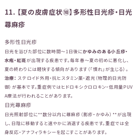
11. 【夏の皮膚症状⑩】多形性日光疹・日光
蕁麻疹
多形性日光疹
日光を浴びた部位に数時間〜1日後に
かゆみのある小丘疹・
水疱・紅斑
が出現する疾患です。毎年春〜夏の初めに悪化し、
夏の終わりには軽快する傾向があります（「慣れ」が生じる）。
治療：
ステロイド外用・抗ヒスタミン薬・遮光（物理的日光防
御）が基本です。重症例ではヒドロキシクロロキン・低用量PUV
A療法が行われることがあります。
日光蕁麻疹
日光照射部位に**数分以内に蕁麻疹（膨疹・かゆみ）**が出現
し、日陰に移動すると速やかに消退する疾患です。重症では全
身反応・アナフィラキシーを起こすことがあります。