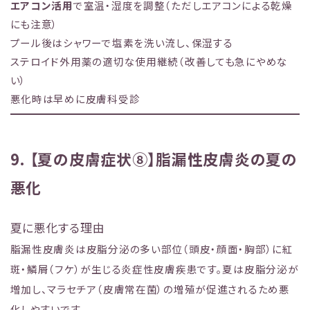
エアコン活用
で室温・湿度を調整（ただしエアコンによる乾燥
にも注意）
プール後はシャワーで塩素を洗い流し、保湿する
ステロイド外用薬の適切な使用継続（改善しても急にやめな
い）
悪化時は早めに皮膚科受診
9. 【夏の皮膚症状⑧】脂漏性皮膚炎の夏の
悪化
夏に悪化する理由
脂漏性皮膚炎は皮脂分泌の多い部位（頭皮・顔面・胸部）に紅
斑・鱗屑（フケ）が生じる炎症性皮膚疾患です。夏は皮脂分泌が
増加し、マラセチア（皮膚常在菌）の増殖が促進されるため悪
化しやすいです。