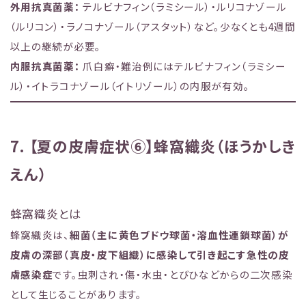
外用抗真菌薬：
テルビナフィン（ラミシール）・ルリコナゾール
（ルリコン）・ラノコナゾール（アスタット）など。少なくとも4週間
以上の継続が必要。
内服抗真菌薬：
爪白癬・難治例にはテルビナフィン（ラミシー
ル）・イトラコナゾール（イトリゾール）の内服が有効。
7. 【夏の皮膚症状⑥】蜂窩織炎（ほうかしき
えん）
蜂窩織炎とは
蜂窩織炎は、
細菌（主に黄色ブドウ球菌・溶血性連鎖球菌）が
皮膚の深部（真皮・皮下組織）に感染して引き起こす急性の皮
膚感染症
です。虫刺され・傷・水虫・とびひなどからの二次感染
として生じることがあります。