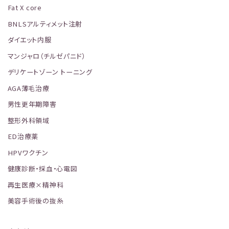
Fat X core
BNLSアルティメット注射
ダイエット内服
マンジャロ（チルゼパニド）
デリケートゾーン トーニング
AGA薄毛治療
男性更年期障害
整形外科領域
ED治療薬
HPVワクチン
健康診断・採血・心電図
再生医療×精神科
美容手術後の抜糸