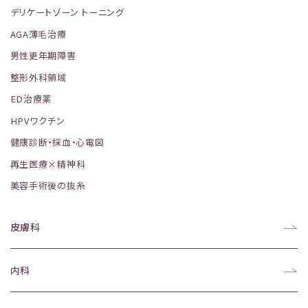
デリケートゾーン トーニング
AGA薄毛治療
男性更年期障害
整形外科領域
ED治療薬
HPVワクチン
健康診断・採血・心電図
再生医療×精神科
美容手術後の抜糸
皮膚科
内科