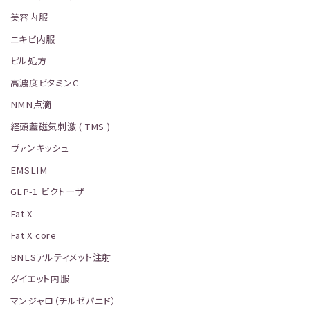
美容内服
ニキビ内服
ピル処方
高濃度ビタミンC
NMN点滴
経頭蓋磁気刺激 ( TMS )
ヴァンキッシュ
EMSLIM
GLP-1 ビクトーザ
Fat X
Fat X core
BNLSアルティメット注射
ダイエット内服
マンジャロ（チルゼパニド）