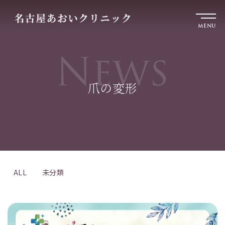
MENU
News
爪の変形
ALL
未分類