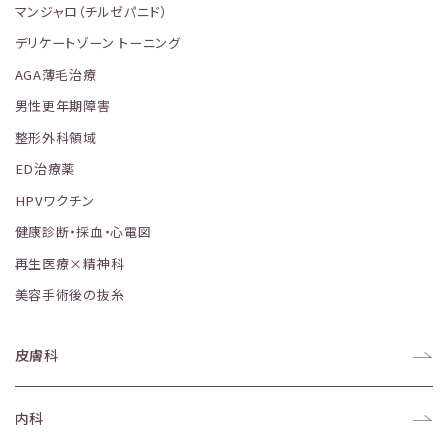
マンジャロ（チルゼパニド）
デリケートゾーン トーニング
AGA薄毛治療
男性更年期障害
整形外科領域
ED治療薬
HPVワクチン
健康診断・採血・心電図
再生医療×精神科
美容手術後の抜糸
皮膚科
内科