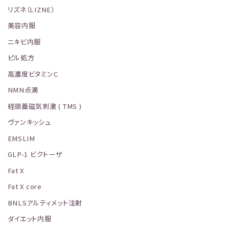
リズネ（LIZNE）
美容内服
ニキビ内服
ピル処方
高濃度ビタミンC
NMN点滴
経頭蓋磁気刺激 ( TMS )
ヴァンキッシュ
EMSLIM
GLP-1 ビクトーザ
Fat X
Fat X core
BNLSアルティメット注射
ダイエット内服