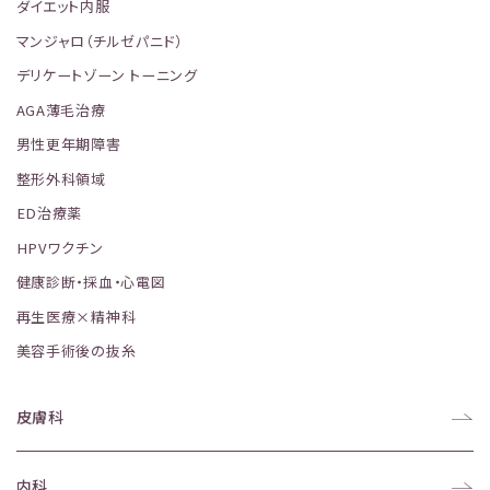
ダイエット内服
マンジャロ（チルゼパニド）
デリケートゾーン トーニング
AGA薄毛治療
男性更年期障害
整形外科領域
ED治療薬
HPVワクチン
健康診断・採血・心電図
再生医療×精神科
美容手術後の抜糸
皮膚科
内科