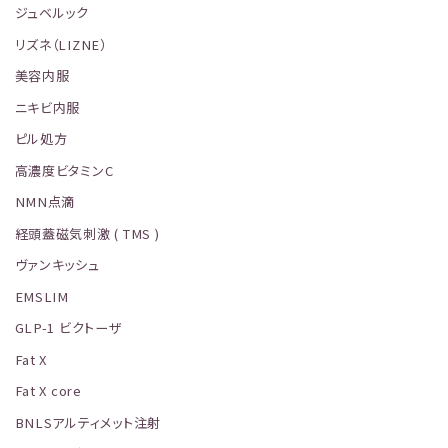
ジュベルック
リズネ（LIZNE）
美容内服
ニキビ内服
ピル処方
高濃度ビタミンC
NMN点滴
経頭蓋磁気刺激 ( TMS )
ヴァンキッシュ
EMSLIM
GLP-1 ビクトーザ
Fat X
Fat X core
BNLSアルティメット注射