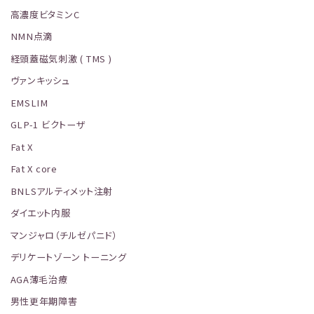
高濃度ビタミンC
NMN点滴
経頭蓋磁気刺激 ( TMS )
ヴァンキッシュ
EMSLIM
GLP-1 ビクトーザ
Fat X
Fat X core
BNLSアルティメット注射
ダイエット内服
マンジャロ（チルゼパニド）
デリケートゾーン トーニング
AGA薄毛治療
男性更年期障害